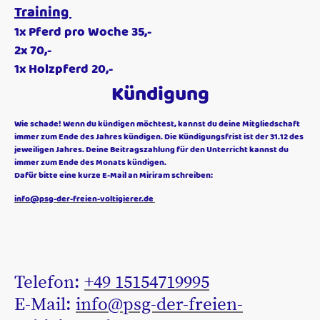
Training
1x Pferd pro Woche 35,-
2x 70,-
1x Holzpferd 20,-
Kündigung
Wie schade! Wenn du kündigen möchtest, kannst du deine Mitgliedschaft
immer zum Ende des Jahres kündigen. Die Kündigungsfrist ist der 31.12 des
jeweiligen Jahres. Deine Beitragszahlung für den Unterricht kannst du
immer zum Ende des Monats kündigen.
Dafür bitte eine kurze E-Mail an Miriram schreiben:
info@psg-der-freien-voltigierer.de
Telefon:
+49 15154719995
E-Mail:
info@psg-der-freien-